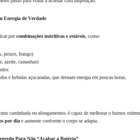
eiro passo para voltar a acordar com disposição.
m Energia de Verdade
car por 
combinações nutritivas e estáveis
, como:
, peixes, frango)
, azeite, castanhas)
iados
sados e bebidas açucaradas, que drenam energia em poucas horas.
omo caminhada ou alongamentos, é capaz de melhorar o humor, estimular
os por dia
 e aumente conforme o corpo se adapta.
Segredo Para Não “Acabar a Bateria”