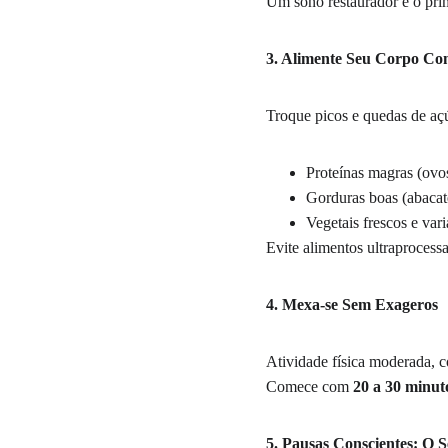
Um sono restaurador é o prim
3. Alimente Seu Corpo Co
Troque picos e quedas de açú
Proteínas magras (ovos
Gorduras boas (abacate
Vegetais frescos e var
Evite alimentos ultraproces
4. Mexa-se Sem Exageros
Atividade física moderada, c
Comece com 
20 a 30 minut
5. Pausas Conscientes: O 