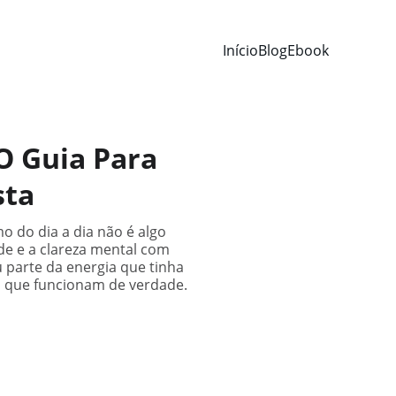
Início
Blog
Ebook
O Guia Para
sta
 do dia a dia não é algo
ade e a clareza mental com
 parte da energia que tinha
os que funcionam de verdade.